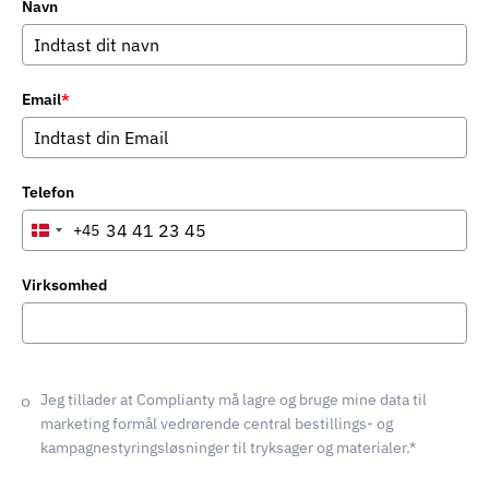
Navn
Email
*
Telefon
+45
Denmark
+45
Virksomhed
Jeg tillader at Complianty må lagre og bruge mine data til
marketing formål vedrørende central bestillings- og
kampagnestyringsløsninger til tryksager og materialer.*