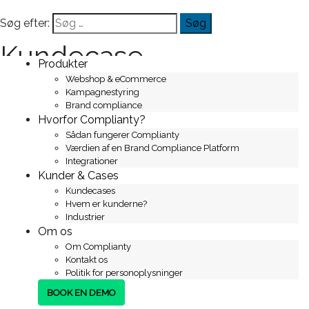
Søg efter:
Kundecase
Produkter
Webshop & eCommerce
Kampagnestyring
Ahlsell – Punch-Out bindeled
Brand compliance
Hvorfor Complianty?
mellem kundernes
Sådan fungerer Complianty
Værdien af en Brand Compliance Platform
indkøbssystemer og Ahlsells
Integrationer
Kunder & Cases
ordreflow
Kundecases
Hvem er kunderne?
Industrier
Om os
Ahlsell leverer til virksomheder med vidt forskellige
Om Complianty
indkøbs-/ERP-systemer (fx Coupa, SAP, Ariba m.fl.).
Kontakt os
Udfordringen er, at
formater, felter og integrationsmetoder
Politik for personoplysninger
ikke passer 1:1
– samtidig forventer store kunder
Punch-Out
BOOK EN DEMO
som standard. Complianty fungerer som