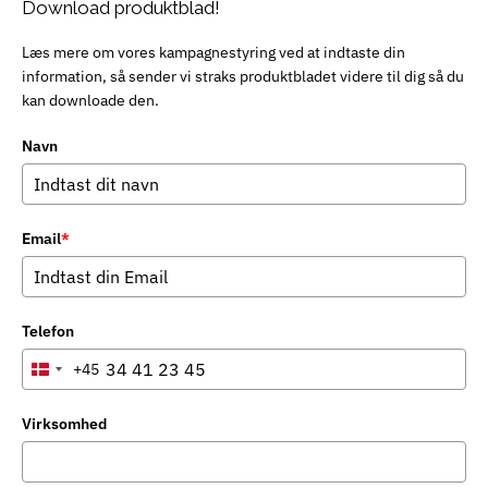
Download produktblad!
Læs mere om vores kampagnestyring ved at indtaste din
information, så sender vi straks produktbladet videre til dig så du
kan downloade den.
Navn
Email
*
Telefon
+45
Denmark
+45
Virksomhed