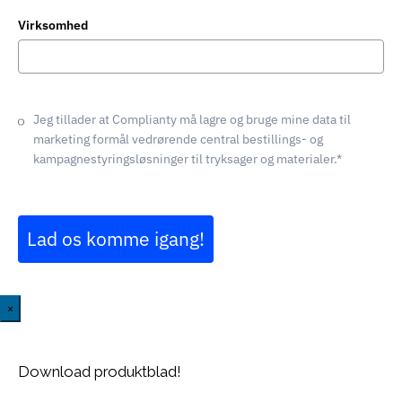
+45
Virksomhed
Jeg tillader at Complianty må lagre og bruge mine data til
marketing formål vedrørende central bestillings- og
kampagnestyringsløsninger til tryksager og materialer.*
Lad os komme igang!
×
Download produktblad!