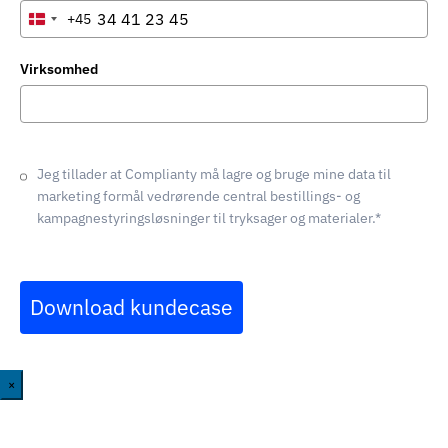
+45
Denmark
+45
Virksomhed
Jeg tillader at Complianty må lagre og bruge mine data til
marketing formål vedrørende central bestillings- og
kampagnestyringsløsninger til tryksager og materialer.*
Download kundecase
×