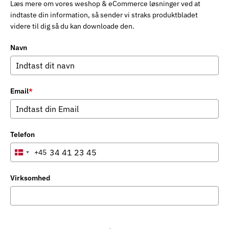
Læs mere om vores weshop & eCommerce løsninger ved at
indtaste din information, så sender vi straks produktbladet
videre til dig så du kan downloade den.
Navn
Email
*
Telefon
+45
Denmark
+45
Virksomhed