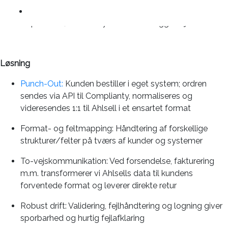
bindeled/integrationslag
mellem kundernes systemer og
Ahlsells platform, så data flyder korrekt begge veje.
Løsning
Punch-Out:
Kunden bestiller i eget system; ordren
sendes via API til Complianty, normaliseres og
videresendes 1:1
til Ahlsell i et ensartet format
Format- og feltmapping:
Håndtering af forskellige
strukturer/felter på tværs af kunder og systemer
To-vejskommunikation:
Ved forsendelse, fakturering
m.m. transformerer vi Ahlsells data til
kundens
forventede format
og leverer direkte retur
Robust drift:
Validering, fejlhåndtering og logning giver
sporbarhed og hurtig fejlafklaring