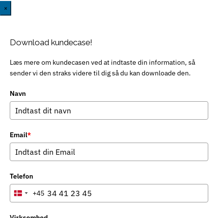
×
Download kundecase!
Læs mere om kundecasen ved at indtaste din information, så
sender vi den straks videre til dig så du kan downloade den.
Navn
Email
*
Telefon
+45
Denmark
+45
Virksomhed