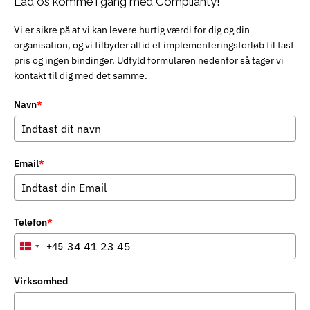
Lad os komme i gang med Complianty!
Vi er sikre på at vi kan levere hurtig værdi for dig og din
organisation, og vi tilbyder altid et implementeringsforløb til fast
pris og ingen bindinger. Udfyld formularen nedenfor så tager vi
kontakt til dig med det samme.
Navn
*
Email
*
Telefon
*
+45
Denmark
+45
Virksomhed