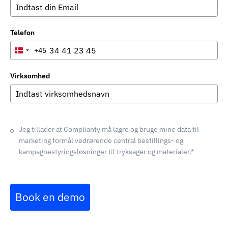
Telefon
+45
Denmark
+45
Virksomhed
Jeg tillader at Complianty må lagre og bruge mine data til
marketing formål vedrørende central bestillings- og
kampagnestyringsløsninger til tryksager og materialer.*
Book en demo