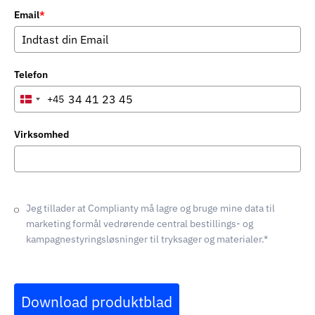
Email
*
Telefon
+45
Denmark
+45
Virksomhed
Jeg tillader at Complianty må lagre og bruge mine data til
marketing formål vedrørende central bestillings- og
kampagnestyringsløsninger til tryksager og materialer.*
Download produktblad