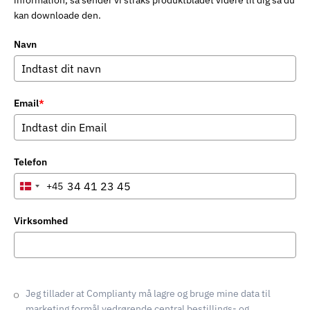
information, så sender vi straks produktbladet videre til dig så du
kan downloade den.
Navn
Email
*
Telefon
+45
Denmark
+45
Virksomhed
Jeg tillader at Complianty må lagre og bruge mine data til
marketing formål vedrørende central bestillings- og