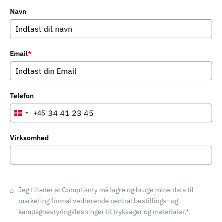
Navn
Email
*
Telefon
+45
Denmark
+45
Virksomhed
Jeg tillader at Complianty må lagre og bruge mine data til
marketing formål vedrørende central bestillings- og
kampagnestyringsløsninger til tryksager og materialer.*