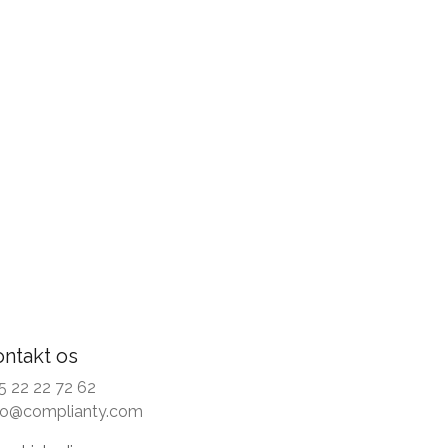
ontakt os
5 22 22 72 62
fo@complianty.com