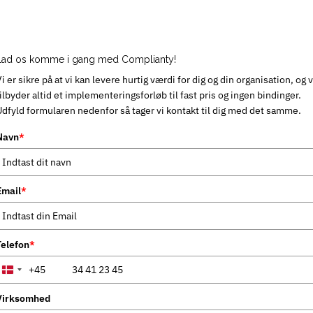
Lad os komme i gang med Complianty!
i er sikre på at vi kan levere hurtig værdi for dig og din organisation, og v
ilbyder altid et implementeringsforløb til fast pris og ingen bindinger.
Udfyld formularen nedenfor så tager vi kontakt til dig med det samme.
Navn
*
Email
*
Telefon
*
+45
Denmark
+45
Virksomhed