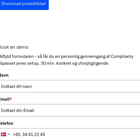
Download produktblad
Book en demo
Udfyld formularen - så får du en personlig gennemgang af Complianty
tilpasset jeres setup. 30 min. konkret og uforpligtigende.
Navn
Email
*
Telefon
+45
Denmark