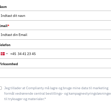
Navn
Email
*
Telefon
+45
Denmark
+45
Virksomhed
Jeg tillader at Complianty må lagre og bruge mine data til marketing
formål vedrørende central bestillings- og kampagnestyringsløsninge
til tryksager og materialer.*