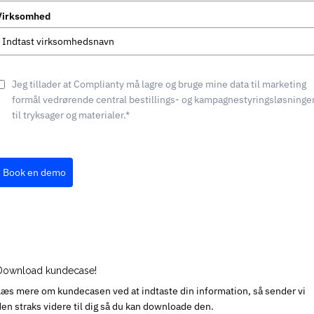
+45
Virksomhed
Jeg tillader at Complianty må lagre og bruge mine data til marketing
formål vedrørende central bestillings- og kampagnestyringsløsninge
til tryksager og materialer.*
Book en demo
Download kundecase!
Læs mere om kundecasen ved at indtaste din information, så sender vi
den straks videre til dig så du kan downloade den.