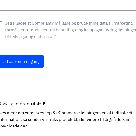
Jeg tillader at Complianty må lagre og bruge mine data til marketing
formål vedrørende central bestillings- og kampagnestyringsløsninge
til tryksager og materialer.*
Lad os komme igang!
Download produktblad!
Læs mere om vores weshop & eCommerce løsninger ved at indtaste din
information, så sender vi straks produktbladet videre til dig så du kan
downloade den.