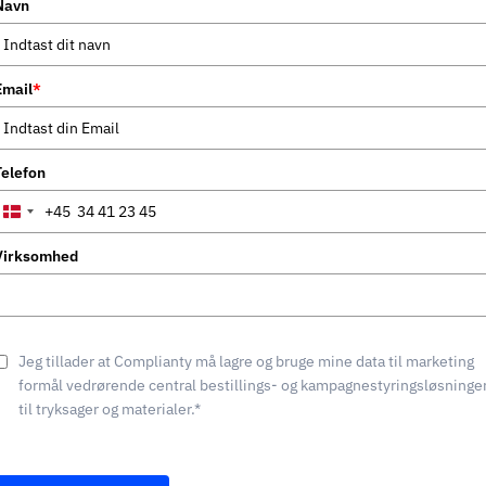
Navn
Email
*
Telefon
+45
Denmark
+45
Virksomhed
Jeg tillader at Complianty må lagre og bruge mine data til marketing
formål vedrørende central bestillings- og kampagnestyringsløsninge
til tryksager og materialer.*