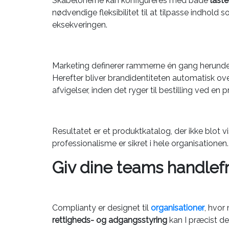
Skabelonerne kan konfigureres med både
låste
nødvendige fleksibilitet til at tilpasse indhol
eksekveringen.
Marketing definerer rammerne én gang herunder h
Herefter bliver brandidentiteten automatisk over
afvigelser, inden det ryger til bestilling ved en 
Resultatet er et produktkatalog, der ikke blot 
professionalisme er sikret i hele organisationen.
Giv dine teams handlefr
Complianty er designet til
organisationer
, hvor
rettigheds- og adgangsstyring
kan I præcist def