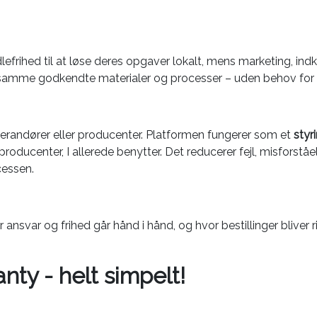
frihed til at løse deres opgaver lokalt, mens marketing, indk
samme godkendte materialer og processer – uden behov for 
everandører eller producenter. Platformen fungerer som et
styr
 producenter, I allerede benytter. Det reducerer fejl, misfors
cessen.
 ansvar og frihed går hånd i hånd, og hvor bestillinger bliver r
ty - helt simpelt!