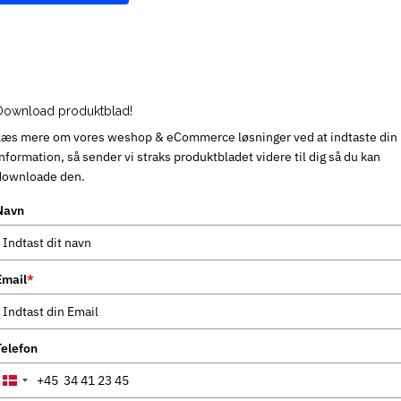
Download produktblad!
Læs mere om vores weshop & eCommerce løsninger ved at indtaste din
information, så sender vi straks produktbladet videre til dig så du kan
downloade den.
Navn
Email
*
Telefon
+45
Denmark