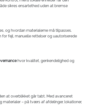
elle kontrol, mens lokale enheder får den
n måde sikres ensartethed uden at bremse
ges, og hvordan materialerne må tilpasses.
 for fejl, manuelle rettelser og uautoriserede
governance
hvor kvalitet, genkendelighed og
den at overblikket går tabt. Med avanceret
 materialer – på tværs af afdelinger, lokationer,