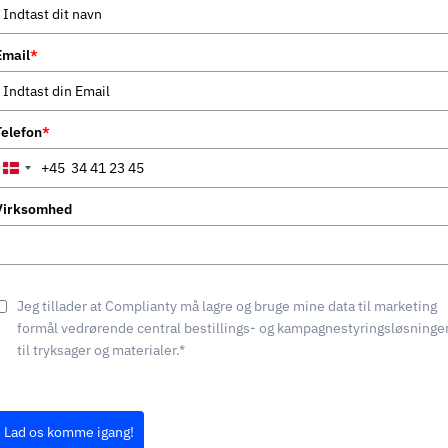
Email
*
Telefon
*
+45
Denmark
+45
Virksomhed
Jeg tillader at Complianty må lagre og bruge mine data til marketing
formål vedrørende central bestillings- og kampagnestyringsløsninge
til tryksager og materialer.*
Lad os komme igang!