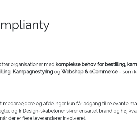
omplianty
øtter organisationer med
komplekse behov for bestilling, k
lling
,
Kampagnestyring
og
Webshop & eCommerce
– som ka
 at medarbejdere og afdelinger kun får adgang til relevante ma
gler, og InDesign-skabeloner sikrer ensartet brand og høj kvali
år der er flere leverandører involveret.