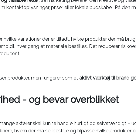
 og variable felter
, så marketing bevarer den kreative og visu
d som kontaktoplysninger, priser eller lokale budskaber. På de
vilke variationer der er tilladt, hvilke produkter der må bru
holdt, hver gang et materiale bestilles. Det reducerer risikoen
producent.
viser produkter, men fungerer som et
aktivt værktøj til brand 
ihed - og bevar overblikket
 mange aktører skal kunne handle hurtigt og selvstændigt – u
inere, hvem der må se, bestille og tilpasse hvilke produkter og