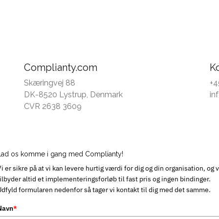
Complianty.com
K
Skæringvej 88
+4
DK-8520 Lystrup, Denmark
in
CVR 2638 3609
Lad os komme i gang med Complianty!
i er sikre på at vi kan levere hurtig værdi for dig og din organisation, og v
ilbyder altid et implementeringsforløb til fast pris og ingen bindinger.
Udfyld formularen nedenfor så tager vi kontakt til dig med det samme.
Navn
*