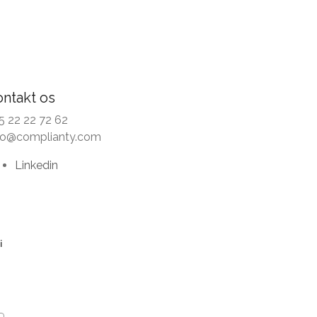
ontakt os
5 22 22 72 62
fo@complianty.com
Linkedin
i