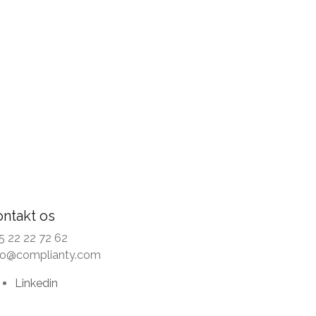
ontakt os
5 22 22 72 62
fo@complianty.com
Linkedin