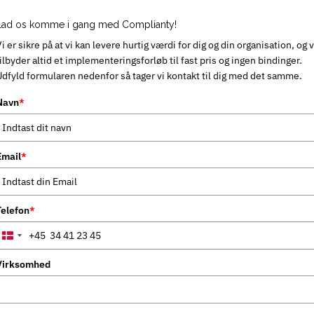
Lad os komme i gang med Complianty!
i er sikre på at vi kan levere hurtig værdi for dig og din organisation, og v
ilbyder altid et implementeringsforløb til fast pris og ingen bindinger.
Udfyld formularen nedenfor så tager vi kontakt til dig med det samme.
Navn
*
Email
*
Telefon
*
+45
Denmark
+45
Virksomhed