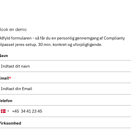
Book en demo
Udfyld formularen - så får du en personlig gennemgang af Complianty
tilpasset jeres setup. 30 min. konkret og uforpligtigende.
Navn
Email
*
Telefon
+45
Denmark
+45
Virksomhed