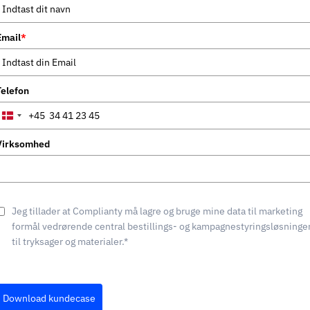
Email
*
Telefon
+45
Denmark
+45
Virksomhed
Jeg tillader at Complianty må lagre og bruge mine data til marketing
formål vedrørende central bestillings- og kampagnestyringsløsninge
til tryksager og materialer.*
Download kundecase