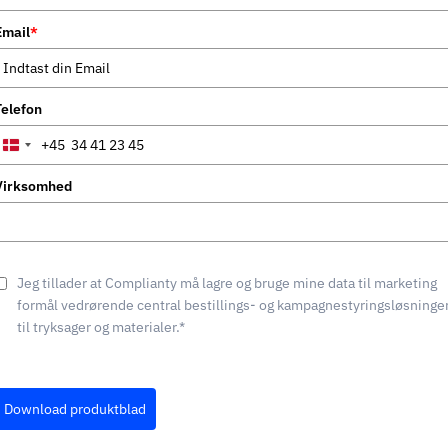
Email
*
Telefon
+45
Denmark
+45
Virksomhed
Jeg tillader at Complianty må lagre og bruge mine data til marketing
formål vedrørende central bestillings- og kampagnestyringsløsninge
til tryksager og materialer.*
Download produktblad