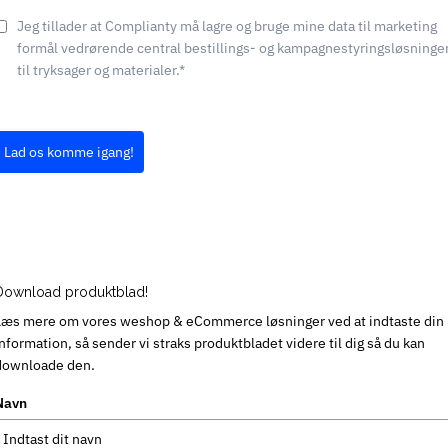
Jeg tillader at Complianty må lagre og bruge mine data til marketing
formål vedrørende central bestillings- og kampagnestyringsløsninge
til tryksager og materialer.*
Lad os komme igang!
Download produktblad!
Læs mere om vores weshop & eCommerce løsninger ved at indtaste din
information, så sender vi straks produktbladet videre til dig så du kan
downloade den.
Navn