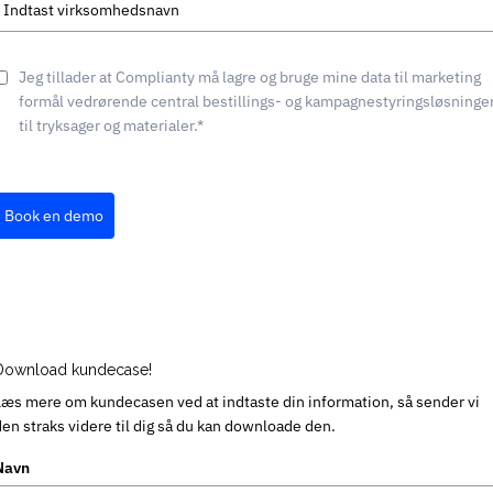
Jeg tillader at Complianty må lagre og bruge mine data til marketing
formål vedrørende central bestillings- og kampagnestyringsløsninge
til tryksager og materialer.*
Book en demo
Download kundecase!
Læs mere om kundecasen ved at indtaste din information, så sender vi
den straks videre til dig så du kan downloade den.
Navn