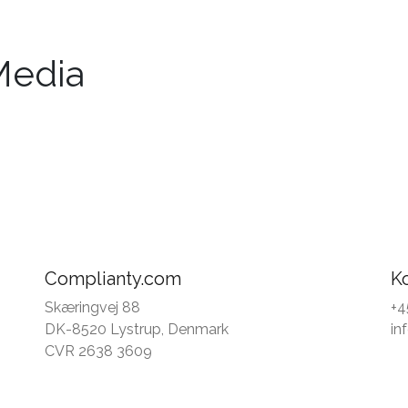
Media
Complianty.com
K
Skæringvej 88
+4
DK-8520 Lystrup, Denmark
in
CVR 2638 3609